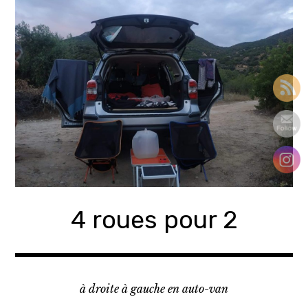
Accéder
au
contenu
principal
4 roues pour 2
à droite à gauche en auto-van