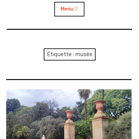
Menu
Accueil
A propos
Étiquette :
musée
Contact
L’auto