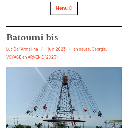
Menu
Accueil
Batoumi bis
A propos
Luc Dall'Armellina
1 juin 2023
en pause
,
Géorgie
,
VOYAGE en ARMENIE (2023)
Contact
L’auto