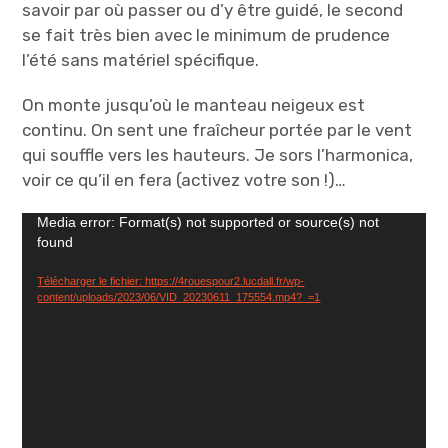
savoir par où passer ou d’y être guidé, le second
se fait très bien avec le minimum de prudence
l’été sans matériel spécifique.
On monte jusqu’où le manteau neigeux est
continu. On sent une fraîcheur portée par le vent
qui souffle vers les hauteurs. Je sors l’harmonica,
voir ce qu’il en fera (activez votre son !)…
Lecteur
Media error: Format(s) not supported or source(s) not
found
vidéo
Télécharger le fichier: https://4rouespour2.lucdall.fr/wp-
content/uploads/2023/06/VID_20230611_175554.mp4?_=1