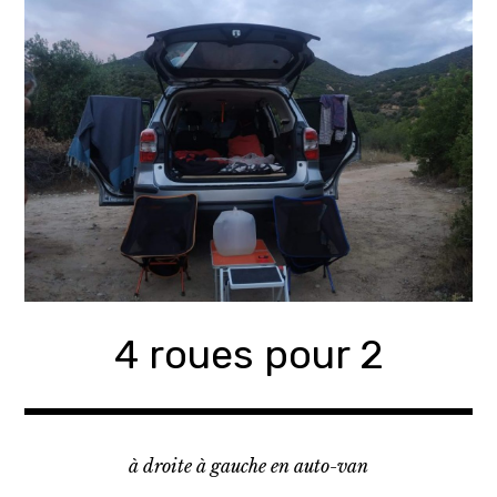
Accéder
au
contenu
principal
4 roues pour 2
à droite à gauche en auto-van