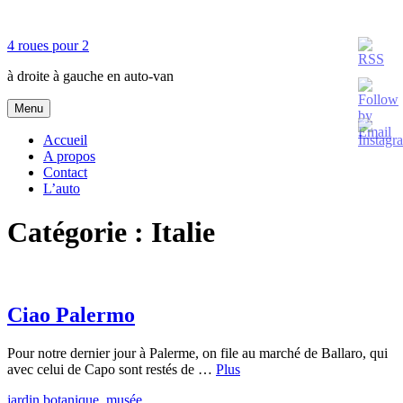
Accéder
au
4 roues pour 2
contenu
principal
à droite à gauche en auto-van
Menu
Accueil
A propos
Contact
L’auto
Catégorie :
Italie
Ciao Palermo
Pour notre dernier jour à Palerme, on file au marché de Ballaro, qui
avec celui de Capo sont restés de …
Plus
jardin botanique
,
musée