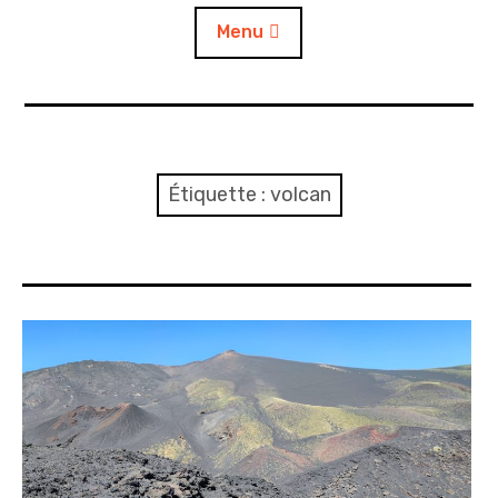
Menu
Accueil
A propos
Étiquette :
volcan
Contact
L’auto