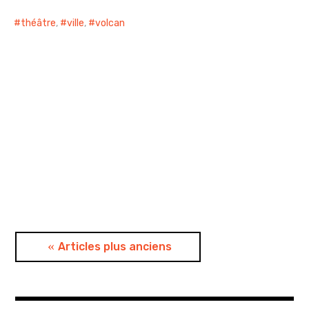
théâtre
,
ville
,
volcan
Navigation
Articles plus anciens
des
articles