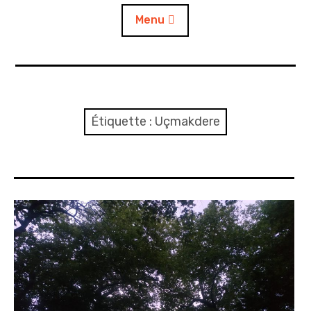
Menu
Accueil
A propos
Étiquette :
Uçmakdere
Contact
L’auto