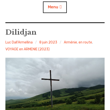
Menu
Accueil
Dilidjan
A propos
Luc Dall'Armellina
8 juin 2023
Arménie
,
en route
,
VOYAGE en ARMENIE (2023)
Contact
L’auto