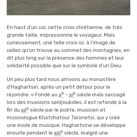
En haut d’un col, cette croix chrétienne, de très
grande taille, impressionne le voyageur. Mais
curieusement, une telle croix ici, à l’image de
celles qu’on trouve au sommet des montagnes, en
dit plus long sur la présence des hommes et leur
solidarité possible que sur le symbole d’un Dieu.
Un peu plus tard nous arrivons au monastère
d’Haghartsin, après un petit détour pour le
e
e
rejoindre. « Fondé au
x
–
xi
siècle maïs saccagé
lors des invasions seldjoukides, il est refondé à la
e
fin du
xii
siècle par le poète, musicien et
musicologue Khatchatour Taronetsi, qui y créé
une école de musique. Haghartsine se développe
e
ensuite pendant le
xiii
siècle, malgré une