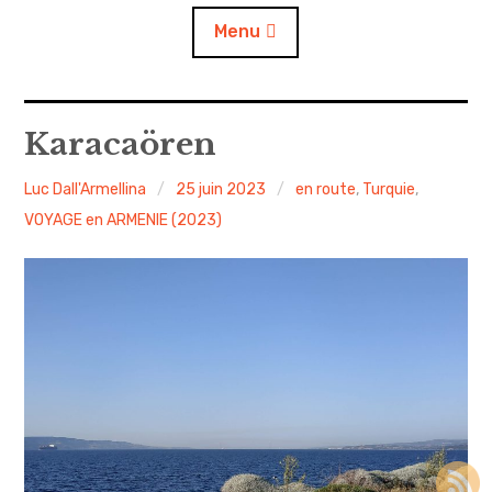
Menu
Accueil
Karacaören
A propos
Luc Dall'Armellina
25 juin 2023
en route
,
Turquie
,
VOYAGE en ARMENIE (2023)
Contact
L’auto