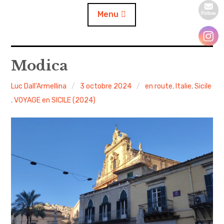
Menu
Accueil
Modica
A propos
Luc Dall'Armellina
3 octobre 2024
en route
,
Italie
,
Sicile
,
VOYAGE en SICILE (2024)
Contact
L’auto