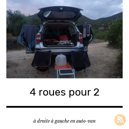
Accéder
au
contenu
principal
4 roues pour 2
à droite à gauche en auto-van