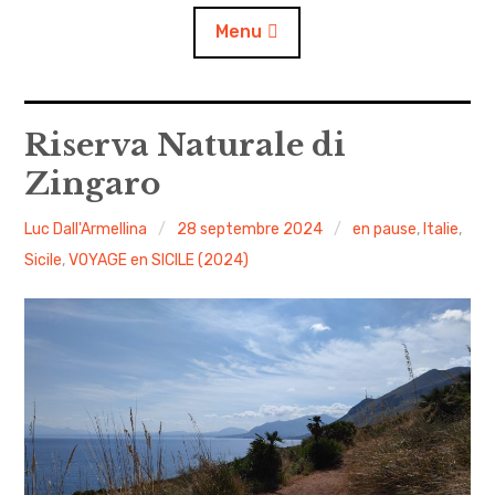
Menu
Accueil
Riserva Naturale di
Zingaro
A propos
Luc Dall'Armellina
28 septembre 2024
en pause
,
Italie
,
Contact
Sicile
,
VOYAGE en SICILE (2024)
L’auto