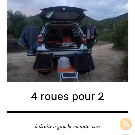
Accéder
au
contenu
principal
4 roues pour 2
à droite à gauche en auto-van